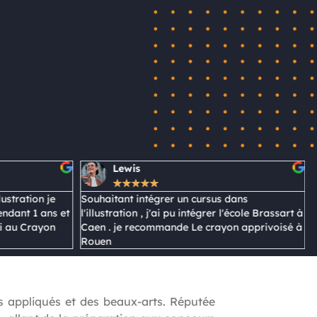
Valentine
★
★
★
★
★
er un cursus dans
Mon objectif était de me spécialise
i pu intégrer l'école Brassart à
l'illustration. Le Crayon Apprivoisé
ande Le crayon apprivoisé à
d'acquérir les compétences nécessa
rejoindre l'école PIVOT. Merci beau
ts appliqués et des beaux-arts. Réputée