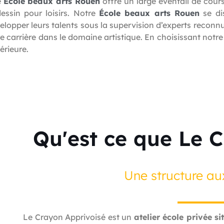
e
École beaux arts Rouen
offre un large éventail de cour
dessin pour loisirs. Notre
École beaux arts Rouen
se di
elopper leurs talents sous la supervision d’experts reconn
re carrière dans le domaine artistique. En choisissant notr
érieure.
Qu'est ce que Le 
Une structure au
Le Crayon Apprivoisé est un
atelier école privée s