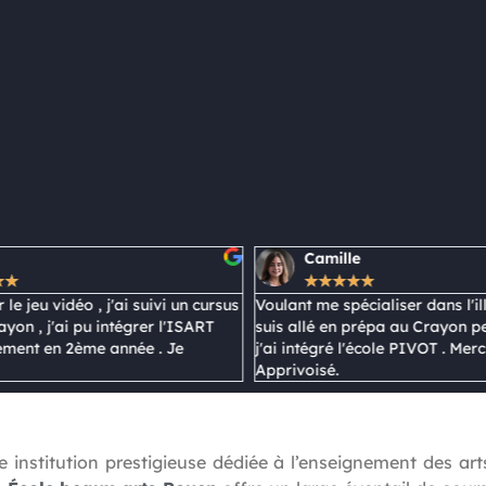
Camille
Lewis
★
★
★
★
★
★
★
★
★
★
Voulant me spécialiser dans l'illustration je
Souhaitant intégr
suis allé en prépa au Crayon pendant 1 ans et
l'illustration , j'a
j'ai intégré l'école PIVOT . Merci au Crayon
Caen . je recomm
Apprivoisé.
Rouen
 institution prestigieuse dédiée à l’enseignement des ar