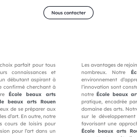
Nous contacter
choix parfait pour tous
Les avantages de rejoi
eurs connaissances et
nombreux. Notre
É
un débutant aspirant à
environnement d’appre
te confirmé cherchant à
l’innovation sont cons
otre
École beaux arts
notre
École beaux ar
le beaux arts Rouen
pratique, encadrée pa
reux de se préparer aux
domaine des arts. Not
s d’art. En outre, notre
sur le développement
 cours de loisirs pour
favorisant une approch
sion pour l’art dans un
École beaux arts Ro